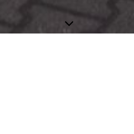
Herzlich Willkommen
Tobias Bandasch Hausgeräte-Kundendienst - ein
anerkannter Innungsfachbetrieb im Bereich
Haushaltsgeräte. Unser Leistungsbereich umfasst
die Lieferung, Installation sowie Reparatur von
Haushaltsgeräten und Industrie- und
Gewerbewaschtechnik.
Wir leisten im Auftrag unseres Vertragspartners
Schneidereit Professional sämtliche
Kundendienstanliegen im gewerblichen Bereich
und sind bayernweit unterwegs.